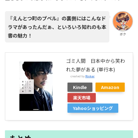
『えんとつ町のプペル』の裏側にはこんなド
ラマがあったんだぁ、といろいろ知れのも本
書の魅力！
ボク
ゴミ人間 日本中から笑わ
れた夢がある (単行本)
created by
Rinker
Kindle
Amazon
楽天市場
Yahooショッピング