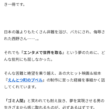
き一冊です。
日本の誰よりもたくさん非難を浴び、バカにされ、侮辱さ
れた西野さん……..。
それでも
『エンタメで世界を取る』
という夢のために、ど
んな批判にも屈しなかった。
そんな苦難と絶望を乗り越え、あの大ヒット映画＆絵本
『
えんとつ町のプぺル
』
の制作に至った経緯を事細かく話
してくれています。
「ゴミ人間」
と笑われても耐え抜き、夢を実現させる男の
生きざまから感じ取れるものが、必ずあるはずです。