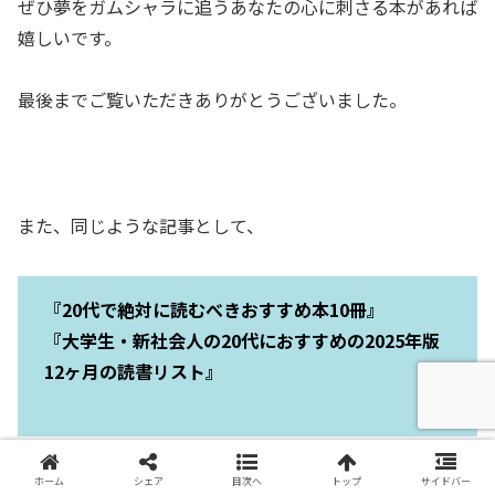
ぜひ夢をガムシャラに追うあなたの心に刺さる本があれば
嬉しいです。
最後までご覧いただきありがとうございました。
また、同じような記事として、
『20代で絶対に読むべきおすすめ本10冊』
『大学生・新社会人の20代におすすめの2025年版
12ヶ月の読書リスト』
を書いております。
ホーム
シェア
目次へ
トップ
サイドバー