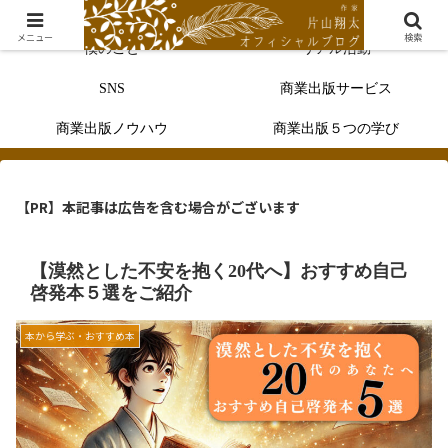
メニュー
検索
僕のこと
リアル活動
SNS
商業出版サービス
商業出版ノウハウ
商業出版５つの学び
【PR】本記事は広告を含む場合がございます
【漠然とした不安を抱く20代へ】おすすめ自己
啓発本５選をご紹介
本から学ぶ・おすすめ本