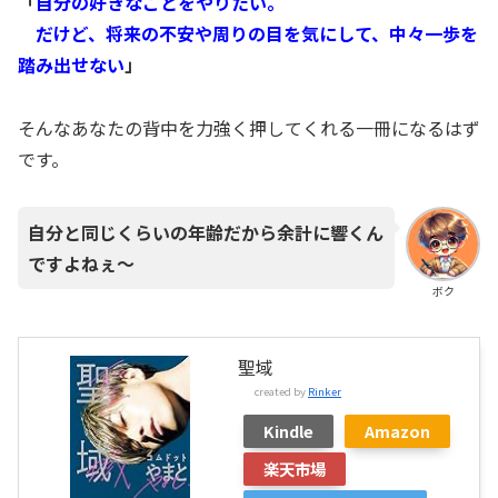
「
自分の好きなことをやりたい。
だけど、将来の不安や周りの目を気にして、中々一歩を
踏み出せない
」
そんなあなたの背中を力強く押してくれる一冊になるはず
です。
自分と同じくらいの年齢だから余計に響くん
ですよねぇ～
ボク
聖域
created by
Rinker
Kindle
Amazon
楽天市場