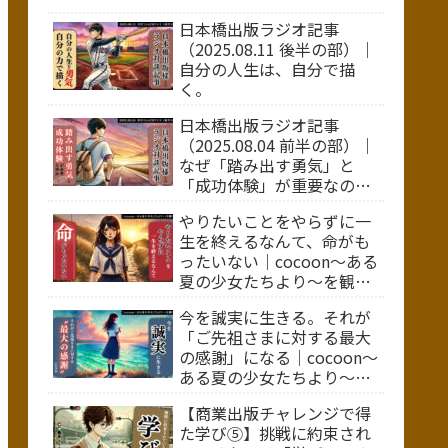
日本橋出版ラジオ記事
（2025.08.11 後半の部）｜
自分の人生は、自分で描
く。
日本橋出版ラジオ記事
（2025.08.04 前半の部）｜
なぜ「踏み出す勇気」と
「成功体験」が重要なの
か？
やりたいことをやらずに一
生を終えるなんて、命がも
ったいない｜cocoon～ある
夏の少女たちより～を観て
②
今を誠実に生きる。それが
「ご先祖さまに対する最大
の感謝」になる｜cocoon～
ある夏の少女たちより～を
観て①
【商業出版チャレンジで得
た学び⑤】挑戦に約束され