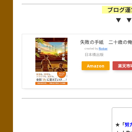
ブログ運
▼ ▼
失敗の手紙 二十歳の俺
created by
Rinker
日本橋出版
Amazon
楽天市
★「
努