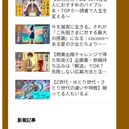
人におすすめのバイブル
本・TOP５～読書で人生を
変える～
今を誠実に生きる。それが
「ご先祖さまに対する最大
の感謝」になる｜cocoon～
ある夏の少女たちより～を
観て①
【商業出版チャレンジで得
た知見④】企画書・原稿持
ち込みは「郵送」でOK？
失敗しない応募方法と注意
点
【Z世代・ゆとり世代・さ
とり世代の違いや特徴】被
ってる人もいるよ
新着記事