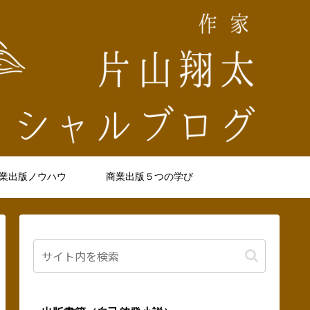
業出版ノウハウ
商業出版５つの学び