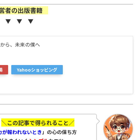
営者の出版書籍
 ▼ ▼ ▼
から、未来の僕へ
場
Yahooショッピング
＼この記事で得られること／
力が報われないとき
」の心の保ち方